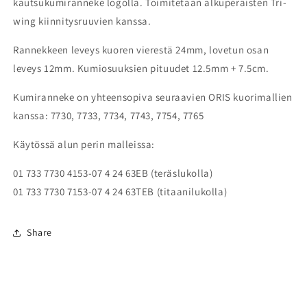
kautsukumiranneke logolla. Toimitetaan alkuperäisten Tri-
wing kiinnitysruuvien kanssa.
Rannekkeen leveys kuoren vierestä 24mm, lovetun osan
leveys 12mm. Kumiosuuksien pituudet 12.5mm + 7.5cm.
Kumiranneke on yhteensopiva seuraavien ORIS kuorimallien
kanssa: 7730, 7733, 7734, 7743, 7754, 7765
Käytössä alun perin malleissa:
01 733 7730 4153-07 4 24 63EB (teräslukolla)
01 733 7730 7153-07 4 24 63TEB (titaanilukolla)
Share