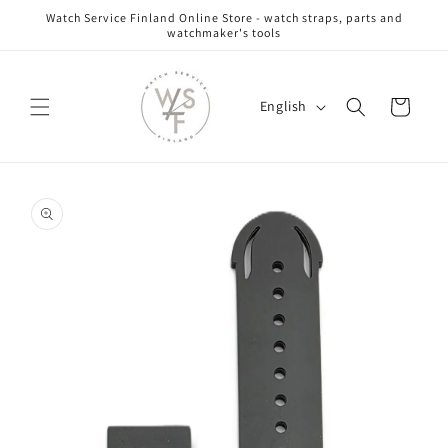
Skip to
Watch Service Finland Online Store - watch straps, parts and
content
watchmaker's tools
L
Cart
English
a
n
g
Skip to
u
product
information
a
g
e