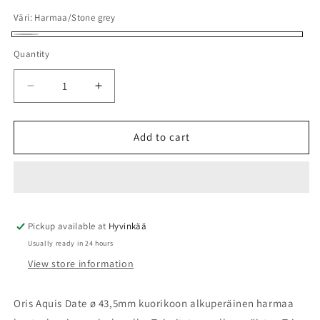
Väri:
Harmaa/Stone grey
Harmaa/Stone
Quantity
Quantity
grey
Decrease
Increase
quantity
quantity
for
for
Oris
Oris
Add to cart
7730
7730
kumiranneke
kumiranneke
harmaa,
harmaa,
ei
ei
lukkoa
lukkoa
Pickup available at
07
07
Hyvinkää
4
4
Usually ready in 24 hours
24
24
View store information
63NB
63NB
Oris Aquis Date ø 43,5mm kuorikoon alkuperäinen harmaa