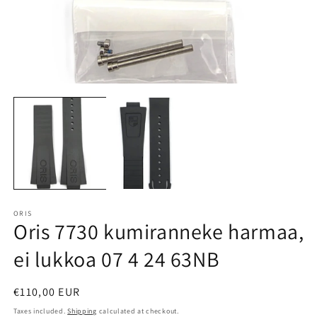
Open
O
media
m
1
2
in
in
modal
m
ORIS
Oris 7730 kumiranneke harmaa,
ei lukkoa 07 4 24 63NB
Regular
€110,00 EUR
price
Taxes included.
Shipping
calculated at checkout.