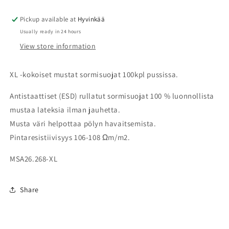
100kpl,
100kpl,
estää
estää
Pickup available at
Hyvinkää
sormenjäljet
sormenjäljet
Usually ready in 24 hours
View store information
XL -kokoiset mustat sormisuojat 100kpl pussissa.
Antistaattiset (ESD) rullatut sormisuojat 100 % luonnollista
mustaa lateksia ilman jauhetta.
Musta väri helpottaa pölyn havaitsemista.
Pintaresistiivisyys 106-108 Ωm/m2.
MSA26.268-XL
Share