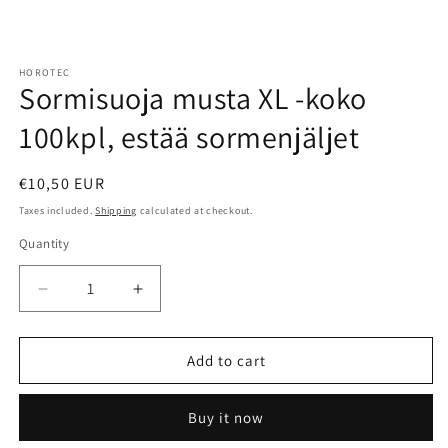
Open
media
HOROTEC
1
Sormisuoja musta XL -koko
in
modal
100kpl, estää sormenjäljet
Regular
€10,50 EUR
price
Taxes included.
Shipping
calculated at checkout.
Quantity
Quantity
Decrease
Increase
quantity
quantity
for
for
Sormisuoja
Sormisuoja
Add to cart
musta
musta
XL
XL
Buy it now
-
-
koko
koko